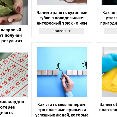
Зачем хранить кухонные
Как по
губки в холодильнике:
утюга
интересный трюк - о нем
пригоди
знают только самые
с э
 лавровый
ПОДРОБНЕЕ
продвинутые хозяйки
ет получен
 результат
миллиардов
Как стать миллионером:
Зачем о
лотереи
три полезные привычки
полотенц
девять
успешных людей, которые