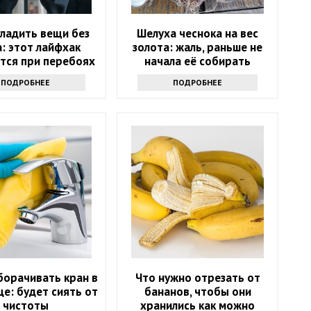
гладить вещи без
Шелуха чеснока на вес
: этот лайфхак
золота: жаль, раньше не
тся при перебоях
начала её собирать
лектричеством
ПОДРОБНЕЕ
ПОДРОБНЕЕ
борачивать кран в
Что нужно отрезать от
е: будет сиять от
бананов, чтобы они
чистоты
хранились как можно