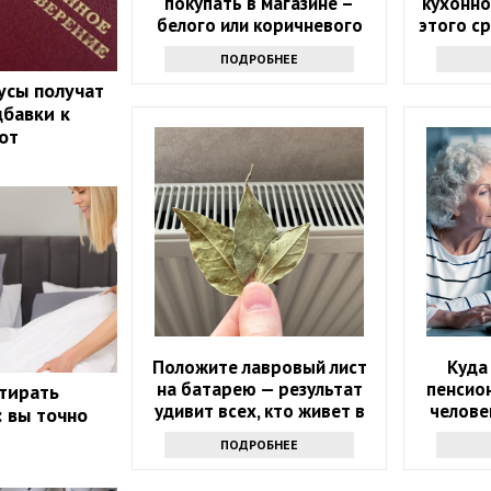
покупать в магазине –
кухонно
белого или коричневого
этого с
л
ПОДРОБНЕЕ
усы получат
бавки к
от
Положите лавровый лист
Куда
на батарею — результат
пенсион
стирать
удивит всех, кто живет в
челове
: вы точно
квартире
ПОДРОБНЕЕ