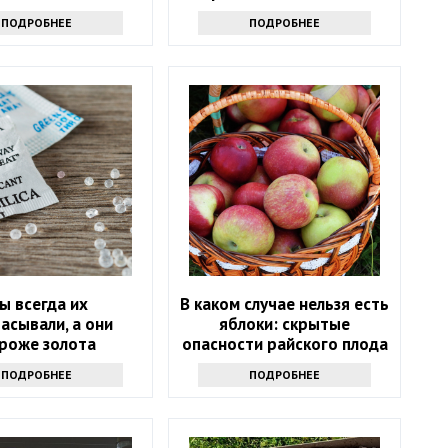
дольше и не чернели:
ПОДРОБНЕЕ
ПОДРОБНЕЕ
маленькая хитрость
ы всегда их
В каком случае нельзя есть
асывали, а они
яблоки: скрытые
роже золота
опасности райского плода
ПОДРОБНЕЕ
ПОДРОБНЕЕ