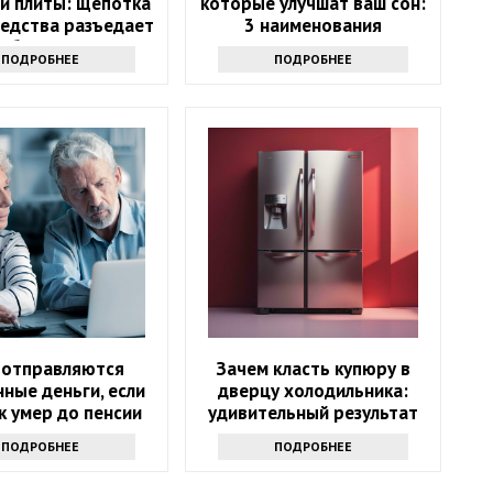
й плиты: щепотка
которые улучшат ваш сон:
редства разъедает
3 наименования
юбую грязь
ПОДРОБНЕЕ
ПОДРОБНЕЕ
 отправляются
Зачем класть купюру в
ные деньги, если
дверцу холодильника:
к умер до пенсии
удивительный результат
ПОДРОБНЕЕ
ПОДРОБНЕЕ