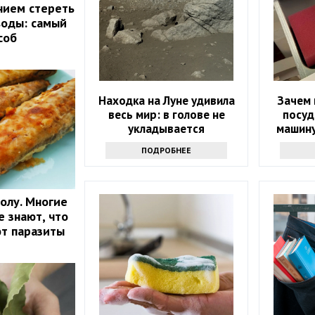
нием стереть
воды: самый
соб
Находка на Луне удивила
Зачем 
весь мир: в голове не
посуд
укладывается
машину
ПОДРОБНЕЕ
олу. Многие
е знают, что
ют паразиты