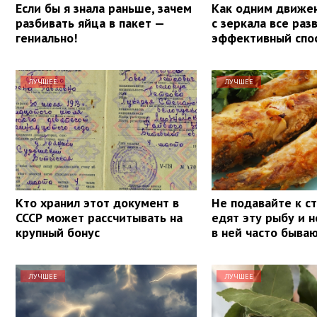
Если бы я знала раньше, зачем
Как одним движе
разбивать яйца в пакет —
с зеркала все раз
гениально!
эффективный спо
ЛУЧШЕЕ
ЛУЧШЕЕ
Кто хранил этот документ в
Не подавайте к ст
СССР может рассчитывать на
едят эту рыбу и н
крупный бонус
в ней часто быва
ЛУЧШЕЕ
ЛУЧШЕЕ