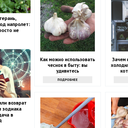
герань,
год напролет:
росто не
Как можно использовать
Зачем 
чеснок в быту: вы
холодил
удивитесь
ко
ПОДРОБНЕЕ
или возврат
и зодиака
ача в
й