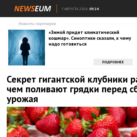
7 АВГУСТА 2026,
09:24
Новости партнеров
«Зимой придет климатический
кошмар». Синоптики сказали, к чему
надо готовиться
ПОДРОБНЕЕ
Секрет гигантской клубники р
чем поливают грядки перед с
урожая
НОВОСТИ